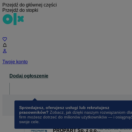
Przejdź do głównej części
Przejdź do stopki
Czat
Twoje konto
Dodaj ogłoszenie
Dla biznesu
opens in a new tab
Sprzedajesz, oferujesz usługi lub rekrutujesz
pracowników?
Zobacz, jak dzięki naszym rozwiązaniom dl
firm możesz dotrzeć do milionów użytkowników — i osiągną
swoje cele.
Na OLX od
wrześ
PROPART Sp. z o.o.