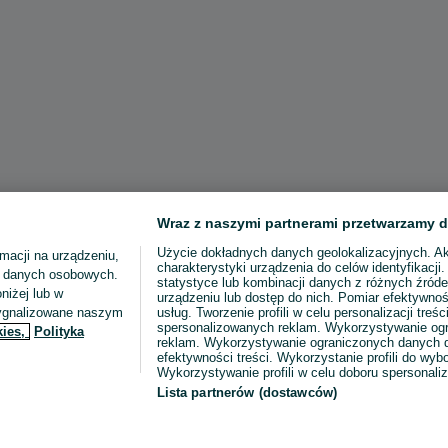
Wraz z naszymi partnerami przetwarzamy d
Użycie dokładnych danych geolokalizacyjnych. A
macji na urządzeniu,
charakterystyki urządzenia do celów identyfikacji
ia danych osobowych.
statystyce lub kombinacji danych z różnych źróde
niżej lub w
urządzeniu lub dostęp do nich. Pomiar efektywnoś
sygnalizowane naszym
usług. Tworzenie profili w celu personalizacji treści
spersonalizowanych reklam. Wykorzystywanie og
kies,
Polityka
reklam. Wykorzystywanie ograniczonych danych d
efektywności treści. Wykorzystanie profili do wy
Wykorzystywanie profili w celu doboru spersonali
Lista partnerów (dostawców)