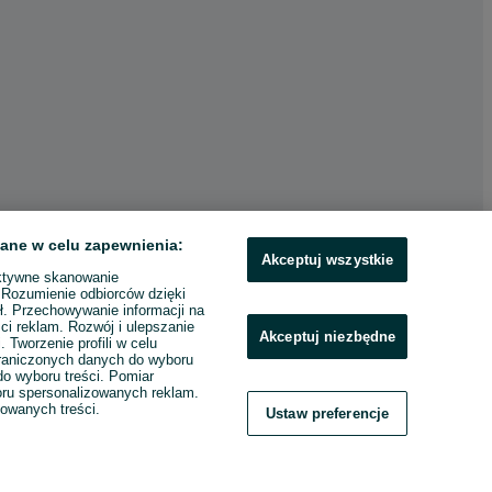
ane w celu zapewnienia:
Akceptuj wszystkie
ktywne skanowanie
. Rozumienie odbiorców dzięki
ł. Przechowywanie informacji na
ci reklam. Rozwój i ulepszanie
Akceptuj niezbędne
. Tworzenie profili w celu
raniczonych danych do wyboru
o wyboru treści. Pomiar
boru spersonalizowanych reklam.
zowanych treści.
Ustaw preferencje