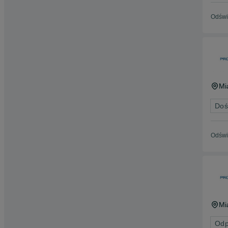
Odświ
Mi
Doś
Odświ
Mi
Odp