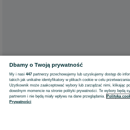
Dbamy o Twoją prywatność
My i nasi
447
partnerzy przechowujemy lub uzyskujemy dostęp do infor
takich jak unikalne identyfikatory w plikach cookie w celu przetwarzan
Użytkownik może zaakceptować wybory lub zarządzać nimi, klikając po
dowolnym momencie na stronie polityki prywatności. Te wybory będą 
partnerom i nie będą miały wpływu na dane przeglądania.
Polityka coo
Prywatności
Aplikacje mobilne OLX.pl
Pomoc
Wyróżnione ogłoszenia